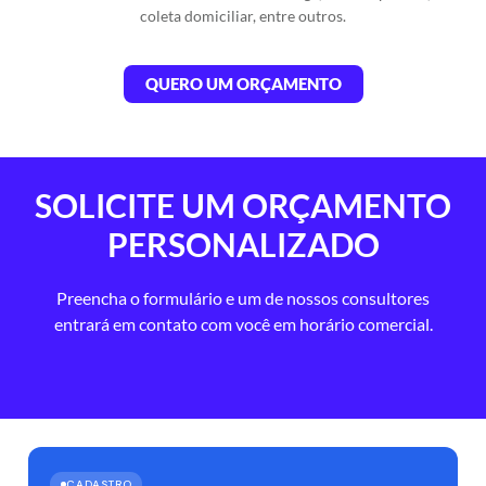
coleta domiciliar, entre outros.
QUERO UM ORÇAMENTO
SOLICITE UM ORÇAMENTO
PERSONALIZADO​
Preencha o formulário e um de nossos consultores
entrará em contato com você em horário comercial.
CADASTRO